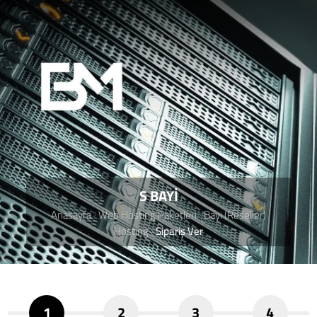
S BAYİ
Anasayfa
Web Hosting Paketleri
Bayi (Reseller)
Hosting
Sipariş Ver
1
2
3
4