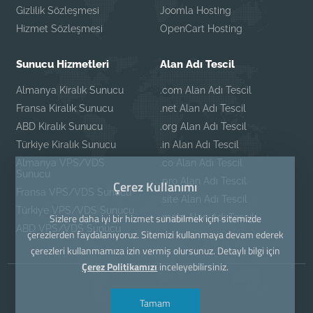
Gizlilik Sözleşmesi
Joomla Hosting
Hizmet Sözleşmesi
OpenCart Hosting
Sunucu Hizmetleri
Alan Adı Tescil
Almanya Kiralık Sunucu
.com Alan Adı Tescil
Fransa Kiralık Sunucu
.net Alan Adı Tescil
ABD Kiralık Sunucu
.org Alan Adı Tescil
Türkiye Kiralık Sunucu
.in Alan Adı Tescil
Almanya VPS/VDS
.co Alan Adı Tescil
Sunucu
.pro Alan Adı Tescil
Çerez Kullanımı
Fransa VPS/VDS Sunucu
.site Alan Adı Tescil
Türkiye VPS/VDS Sunucu
Sizlere daha iyi bir hizmet sunabilmek için sitemizde
.mobi Alan Adı Tescil
ABD VPS/VDS Sunucu
çerezlerden faydalanıyoruz. Sitemizi kullanmaya devam ederek
çerezleri kullanmamıza izin vermiş olursunuz. Detaylı bilgi için
Çerez Politikamızı
inceleyebilirsiniz.
Tamam