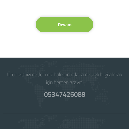
Devam
Ürün ve hizmetlerimiz hakkında daha detaylı bilgi almak
için hemen arayın.
05347426088