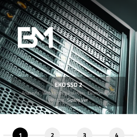
EKO SSD 2
Anasayfa
Web Hosting Paketleri
Ekonomik SSD
Hosting
Sipariş Ver
1
2
3
4