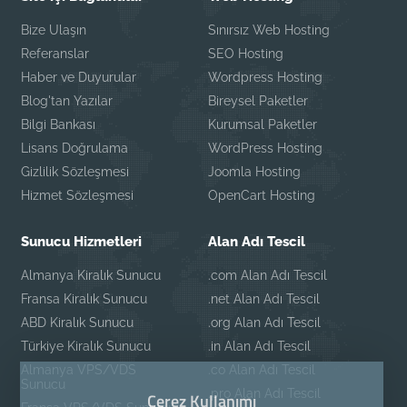
Bize Ulaşın
Sınırsız Web Hosting
Referanslar
SEO Hosting
Haber ve Duyurular
Wordpress Hosting
Blog'tan Yazılar
Bireysel Paketler
Bilgi Bankası
Kurumsal Paketler
Lisans Doğrulama
WordPress Hosting
Gizlilik Sözleşmesi
Joomla Hosting
Hizmet Sözleşmesi
OpenCart Hosting
Sunucu Hizmetleri
Alan Adı Tescil
Almanya Kiralık Sunucu
.com Alan Adı Tescil
Fransa Kiralık Sunucu
.net Alan Adı Tescil
ABD Kiralık Sunucu
.org Alan Adı Tescil
Türkiye Kiralık Sunucu
.in Alan Adı Tescil
Almanya VPS/VDS
.co Alan Adı Tescil
Sunucu
.pro Alan Adı Tescil
Çerez Kullanımı